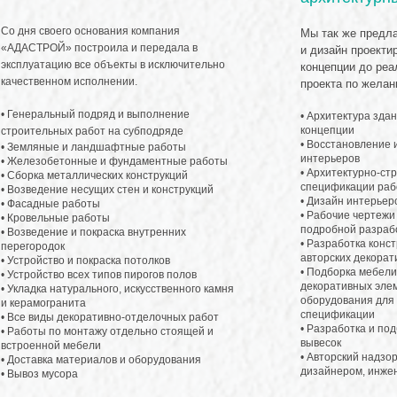
Со дня своего основания компания
Мы так же предла
«АДАСТРОЙ» построила и передала в
и дизайн проекти
эксплуатацию все объекты в исключительно
концепции до реа
качественном исполнении.
проекта по желан
•
Генеральный подряд и выполнение
• Архитектура зда
концепции
строительных работ на субподряде
• Восстановление 
• Земляные и ландшафтные работы
интерьеров
• Железобетонные и фундаментные работы
• Архитектурно-ст
• Сборка металлических конструкций
спецификации раб
• Возведение несущих стен и конструкций
• Дизайн интерьер
• Фасадные работы
• Рабочие чертежи
• Кровельные работы
подробной разраб
• Возведение и покраска внутренних
• Разработка конс
перегородок
авторских декорат
• Устройство и покраска потолков
• Подборка мебели
• Устройство всех типов пирогов полов
декоративных элем
• Укладка натурального, искусственного камня
оборудования для 
и керамогранита
спецификации
• Все виды декоративно-отделочных работ
• Разработка и по
• Работы по монтажу отдельно стоящей и
вывесок
встроенной мебели
• Авторский надзо
• Доставка материалов и оборудования
дизайнером, инже
• Вывоз мусора